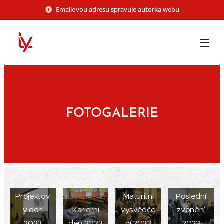
Emailovou adresu spravuje autorka webu
FOTOGALERIE
Projektov
Maturitní
Poslední
ý den
Karierní
vysvědče
zvonění
2023
den 2023
ní 2023
2023