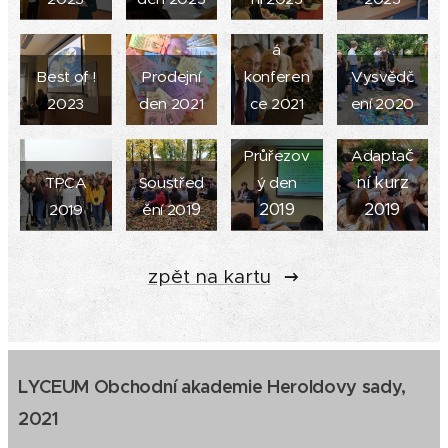
Portfoliov
á
Best of !
Prodejní
konferen
Vysvědč
2023
den 2021
ce 2021
ení 2020
č
Průřezov
Adapta
ní kurz
TPCA
Soustřed
ý den
9
2019
2019
2019
ění 201
zpět na kartu
LYCEUM Obchodní akademie Heroldovy sady,
2021