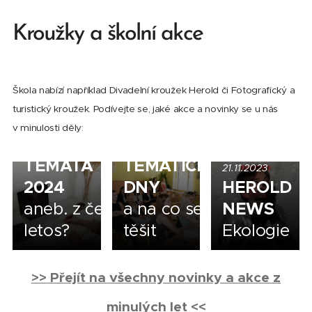
Kroužky a školní akce
Škola nabízí například Divadelní kroužek Herold či Fotografický a
turistický kroužek. Podívejte se, jaké akce a novinky se u nás
19.12.2023
02.12.2023
v minulosti děly:
MATURITNÍ
PROSINCOVÉ
TEMATA
TEMATICKÉ
21.11.2023
2024
DNY
HEROLD
aneb. z čeho budou čtvrťáci maturo
a na co se můžete
NEWS
letos?
těšit
Ekologie
>> Přejít na všechny novinky a akce z
minulých let <<