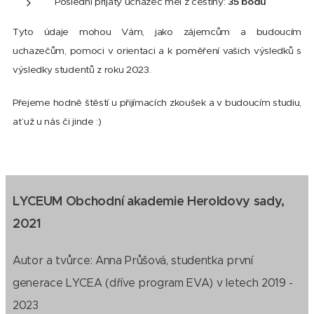
Poslední přijatý uchazeč měl z češtiny:
35 bodů
Tyto údaje mohou Vám, jako zájemcům a budoucím
uchazečům, pomoci v orientaci a k poměření vašich výsledků s
výsledky studentů z roku 2023.
Přejeme hodně štěstí u přijímacích zkoušek a v budoucím studiu,
ať už u nás či jinde :)
LYCEUM Obchodní akademie Heroldovy sady,
2021
Autor a tvůrce: Anna Průšová, studentka první
generace LYCEA (dříve program EVA) v letech 2019 -
2023