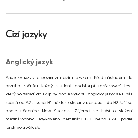
Cizí jazyky
Anglický jazyk
Anglický jazyk je povinným cizím jazykem. Před nástupem do
prvního ročníku každý student podstoupí rozřazovací test,
který ho zařadí do skupiny podle výkonu. Anglický jazyk se u nás
začíná od A2 a končí B1, některé skupiny postoupí i do B2. Učí se
podle učebnice New Success. Zájemci se hlásí o složení
mezinárodního jazykového certifikátu FCE nebo CAE, podle
jejich pokročilosti.