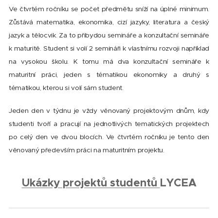
Ve čtvrtém ročníku se počet předmětu sníží na úplné minimum.
Zůstává matematika, ekonomika, cizí jazyky, literatura a český
jazyk a tělocvik. Za to přibydou semináře a konzultační semináře
k maturitě. Student si volí 2 semináři k vlastnímu rozvoji například
na vysokou školu. K tomu má dva konzultační semináře k
maturitní práci, jeden s tématikou ekonomiky a druhý s
tématikou, kterou si volí sám student.
Jeden den v týdnu je vždy věnovaný projektovým dnům, kdy
studenti tvoří a pracují na jednotlivých tematických projektech
po celý den ve dvou blocích. Ve čtvrtém ročníku je tento den
věnovaný především práci na maturitním projektu.
Ukázky projektů studentů
LYCEA